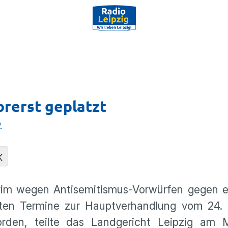
orerst geplatzt
y
K
rim wegen Antisemitismus-Vorwürfen gegen ei
anten Termine zur Hauptverhandlung vom 24. 
den, teilte das Landgericht Leipzig am M