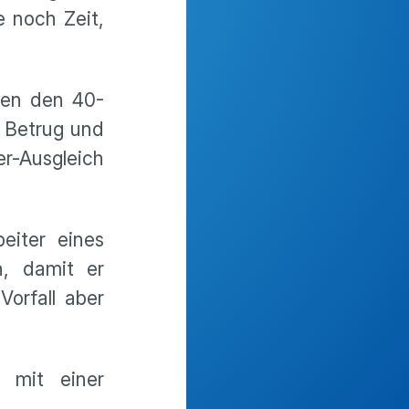
e noch Zeit,
gen den 40-
e Betrug und
r-Ausgleich
eiter eines
n, damit er
orfall aber
i mit einer