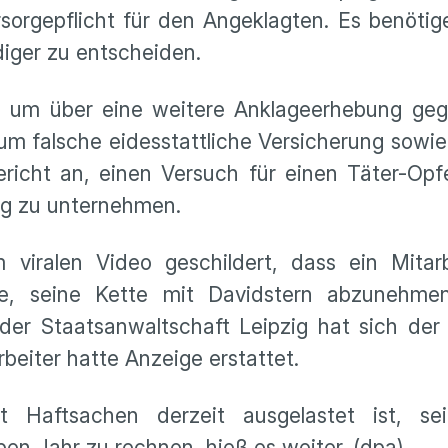
rsorgepflicht für den Angeklagten. Es benötig
diger zu entscheiden.
n, um über eine weitere Anklageerhebung ge
um falsche eidesstattliche Versicherung sowi
icht an, einen Versuch für einen Täter-Opfe
ng zu unternehmen.
viralen Video geschildert, dass ein Mitarb
be, seine Kette mit Davidstern abzunehme
r Staatsanwaltschaft Leipzig hat sich der V
beiter hatte Anzeige erstattet.
 Haftsachen derzeit ausgelastet ist, se
en Jahr zu rechnen, hieß es weiter. (dpa)