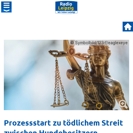
© Symbolbild/123rf/eaglexeye
Prozessstart zu tödlichem Streit
zwischen Hundebesitzern