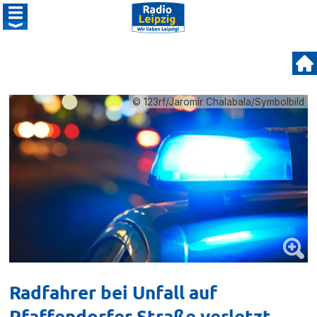
© 123rf/Jaromír Chalabala/Symbolbild
Radfahrer bei Unfall auf
Pfaffendorfer Straße verletzt