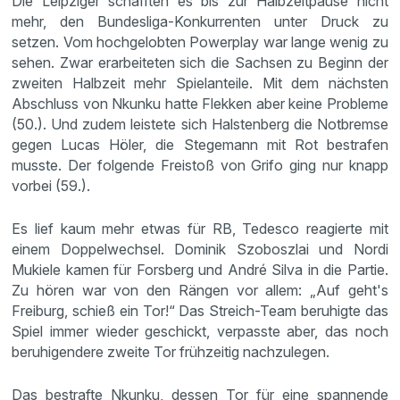
Die Leipziger schafften es bis zur Halbzeitpause nicht
mehr, den Bundesliga-Konkurrenten unter Druck zu
setzen. Vom hochgelobten Powerplay war lange wenig zu
sehen. Zwar erarbeiteten sich die Sachsen zu Beginn der
zweiten Halbzeit mehr Spielanteile. Mit dem nächsten
Abschluss von Nkunku hatte Flekken aber keine Probleme
(50.). Und zudem leistete sich Halstenberg die Notbremse
gegen Lucas Höler, die Stegemann mit Rot bestrafen
musste. Der folgende Freistoß von Grifo ging nur knapp
vorbei (59.).
Es lief kaum mehr etwas für RB, Tedesco reagierte mit
einem Doppelwechsel. Dominik Szoboszlai und Nordi
Mukiele kamen für Forsberg und André Silva in die Partie.
Zu hören war von den Rängen vor allem: „Auf geht's
Freiburg, schieß ein Tor!“ Das Streich-Team beruhigte das
Spiel immer wieder geschickt, verpasste aber, das noch
beruhigendere zweite Tor frühzeitig nachzulegen.
Das bestrafte Nkunku, dessen Tor für eine spannende