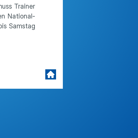
muss Trainer
n Natio­nal­
 bis Samstag