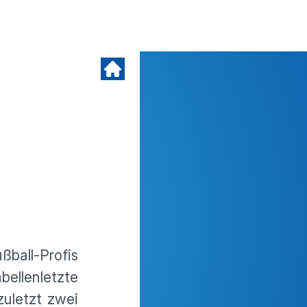
ßball-Profis
l­len­letzte
zuletzt zwei