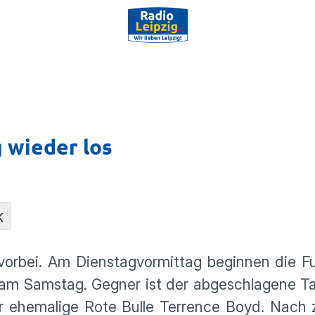
 wieder los
K
 vorbei. Am Diens­tag­vor­mittag beginnen die Fu
 am Samstag. Gegner ist der abgeschla­gene Tabe
r ehema­lige Rote Bulle Terrence Boyd. Nach 