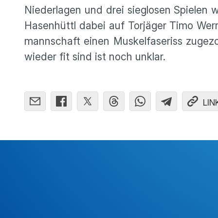
Nieder­lagen und drei sieglosen Spielen 
Hasen­hüttl dabei auf Torjäger Timo Wern
mann­schaft einen Muskel­fa­se­riss zug
wieder fit sind ist noch unklar.
LIN