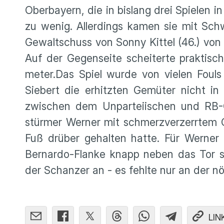
Oberbayern, die in bislang drei Spielen i
zu wenig. Aller­dings kamen sie mit Sch
Gewalt­schuss von Sonny Kittel (46.) von
Auf der Gegen­seite schei­terte praktis
meter.Das Spiel wurde von vielen Fouls u
Siebert die erhitzten Gemüter nicht in
zwischen dem Unpar­tei­ischen und RB-C
stürmer Werner mit schmerz­ver­zerrtem
Fuß drüber gehalten hatte. Für Werner 
Bernardo-Flanke knapp neben das Tor se
der Schanzer an - es fehlte nur an der nö
LIN