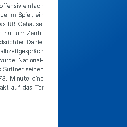
 offensiv einfach
ce im Spiel, ein
 das RB-Gehäuse.
en nur um Zenti­
s­richter Daniel
bzeit­ge­spräch
urde Natio­nal­
 Suttner seinen
73. Minute eine
akt auf das Tor