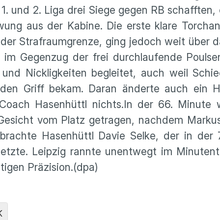
n 1. und 2. Liga drei Siege gegen RB schafften,
wung aus der Kabine. Die erste klare Torchan
 der Straf­raum­grenze, ging jedoch weit über
ch im Gegenzug der frei durch­lau­fende Pouls
nd Nicklig­keiten begleitet, auch weil Schied
 den Griff bekam. Daran änderte auch ein Hal
oach Hasen­hüttl nichts.In der 66. Minute w
 Gesicht vom Platz getragen, nachdem Markus
brachte Hasen­hüttl Davie Selke, der in der 
tzte. Leipzig rannte unent­wegt im Minuten­t
tigen Präzi­sion.(dpa)
K