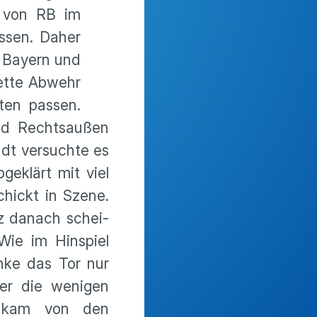
ge von RB im
assen. Daher
n Bayern und
lette Abwehr
ten passen.
nd Rechts­außen
tadt versuchte es
geklärt mit viel
chickt in Szene.
rz danach schei­
Wie im Hinspiel
nke das Tor nur
ber die wenigen
en kam von den