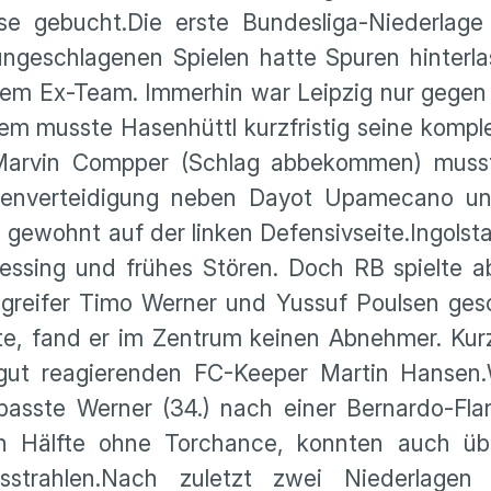
klasse gebucht.Die erste Bundes­liga-Nieder­la
ngeschla­genen Spielen hatte Spuren hinter­l
einem Ex-Team. Immerhin war Leipzig nur gege
udem musste Hasen­hüttl kurzfristig seine komp
nd Marvin Compper (Schlag abbekommen) muss
nen­ver­tei­di­gung neben Dayot Upame­cano u
 gewohnt auf der linken Defen­siv­seite.Ingol­s
essing und frühes Stören. Doch RB spielte ab
Angreifer Timo Werner und Yussuf Poulsen ges
belte, fand er im Zentrum keinen Abnehmer. Ku
 gut reagie­renden FC-Keeper Martin Hansen.
passte Werner (34.) nach einer Bernardo-Fla
en Hälfte ohne Torchance, konnten auch ü
 ausstrahlen.Nach zuletzt zwei Nieder­lag