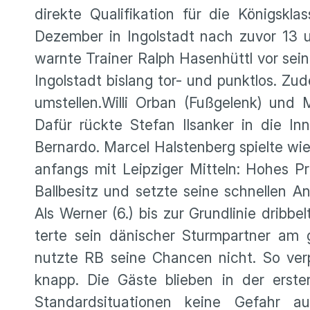
direkte Quali­fi­ka­tion für die Königs­
Dezember in Ingol­stadt nach zuvor 13 u
warnte Trainer Ralph Hasen­hüttl vor s
Ingol­stadt bislang tor- und punktlos. Z
umstellen.Willi Orban (Fußge­lenk) u
Dafür rückte Stefan Ilsanker in die In
Bernardo. Marcel Halsten­berg spielte wie
anfangs mit Leipziger Mitteln: Hohes Pr
Ballbe­sitz und setzte seine schnellen 
Als Werner (6.) bis zur Grund­linie drib
terte sein dänischer Sturm­partner am
nutzte RB seine Chancen nicht. So ver
knapp. Die Gäste blieben in der erst
Standard­si­tua­tionen keine Gefahr