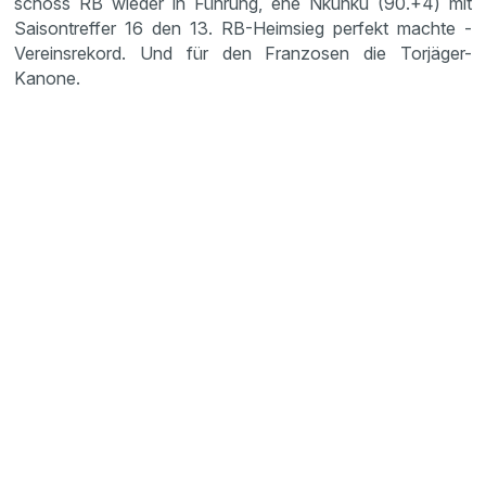
schoss RB wieder in Führung, ehe Nkunku (90.+4) mit
Saisontreffer 16 den 13. RB-Heimsieg perfekt machte -
Vereinsrekord. Und für den Franzosen die Torjäger-
Kanone.