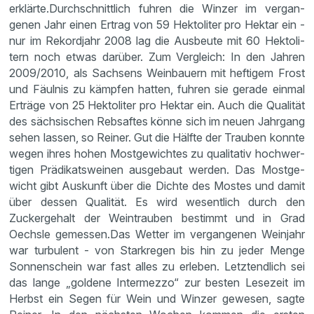
erklärte.Durch­schnitt­lich fuhren die Winzer im vergan­
genen Jahr einen Ertrag von 59 Hekto­liter pro Hektar ein -
nur im Rekord­jahr 2008 lag die Ausbeute mit 60 Hekto­li­
tern noch etwas darüber. Zum Vergleich: In den Jahren
2009/2010, als Sachsens Weinbauern mit heftigem Frost
und Fäulnis zu kämpfen hatten, fuhren sie gerade einmal
Erträge von 25 Hekto­liter pro Hektar ein. Auch die Qualität
des sächsi­schen Rebsaftes könne sich im neuen Jahrgang
sehen lassen, so Reiner. Gut die Hälfte der Trauben konnte
wegen ihres hohen Mostge­wichtes zu quali­tativ hochwer­
tigen Prädi­kats­weinen ausge­baut werden. Das Mostge­
wicht gibt Auskunft über die Dichte des Mostes und damit
über dessen Qualität. Es wird wesent­lich durch den
Zucker­ge­halt der Weintrauben bestimmt und in Grad
Oechsle gemessen.Das Wetter im vergan­genen Weinjahr
war turbu­lent - von Stark­regen bis hin zu jeder Menge
Sonnen­schein war fast alles zu erleben. Letzt­end­lich sei
das lange „goldene Inter­mezzo“ zur besten Lesezeit im
Herbst ein Segen für Wein und Winzer gewesen, sagte