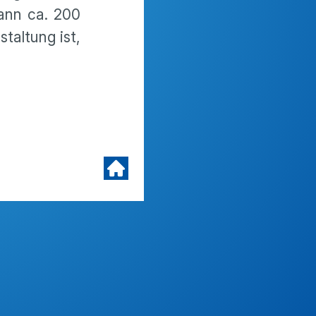
ann ca. 200
taltung ist,