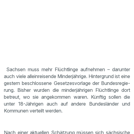
Sachsen muss mehr Flücht­linge aufnehmen – darunter
auch viele allein­rei­sende Minder­jäh­rige. Hinter­grund ist eine
gestern beschlos­sene Geset­zes­vor­lage der Bundes­re­gie­
rung. Bisher wurden die minder­jäh­rigen Flücht­linge dort
betreut, wo sie angekommen waren. Künftig sollen die
unter 18-Jährigen auch auf andere Bundes­länder und
Kommunen verteilt werden.
Nach einer aktuellen Schät­zung müssen sich sächsi­sche