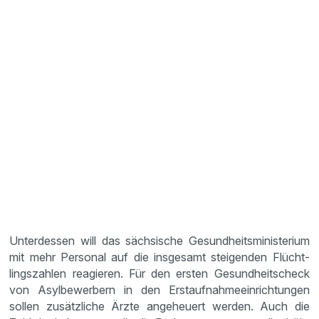
Unter­dessen will das sächsi­sche Gesund­heits­mi­nis­te­rium
mit mehr Personal auf die insge­samt steigenden Flücht­
lings­zahlen reagieren. Für den ersten Gesund­heits­check
von Asylbe­wer­bern in den Erstauf­nah­me­ein­rich­tungen
sollen zusätz­liche Ärzte angeheuert werden. Auch die