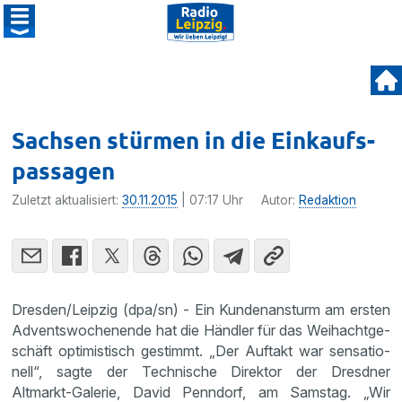
Sachsen stürmen in die Einkaufs­
passagen
Zuletzt aktualisiert:
30.11.2015
| 07:17 Uhr
Autor:
Redaktion
Dresden/Leipzig (dpa/sn) - Ein Kunden­an­sturm am ersten
Advents­wo­chen­ende hat die Händler für das Weihacht­ge­
schäft optimis­tisch gestimmt. „Der Auftakt war sensa­tio­
nell“, sagte der Techni­sche Direktor der Dresdner
Altmarkt-Galerie, David Penndorf, am Samstag. „Wir