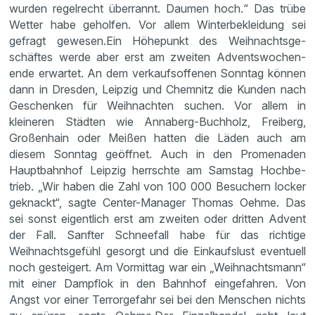
wurden regel­recht überrannt. Daumen hoch.“ Das trübe
Wetter habe geholfen. Vor allem Winter­be­klei­dung sei
gefragt gewesen.Ein Höhepunkt des Weihnachts­ge­
schäftes werde aber erst am zweiten Advents­wo­chen­
ende erwartet. An dem verkaufs­of­fenen Sonntag können
dann in Dresden, Leipzig und Chemnitz die Kunden nach
Geschenken für Weihnachten suchen. Vor allem in
kleineren Städten wie Annaberg-Buchholz, Freiberg,
Großen­hain oder Meißen hatten die Läden auch am
diesem Sonntag geöffnet. Auch in den Prome­naden
Haupt­bahnhof Leipzig herrschte am Samstag Hochbe­
trieb. „Wir haben die Zahl von 100 000 Besuchern locker
geknackt“, sagte Center-Manager Thomas Oehme. Das
sei sonst eigent­lich erst am zweiten oder dritten Advent
der Fall. Sanfter Schnee­fall habe für das richtige
Weihnachts­ge­fühl gesorgt und die Einkaufs­lust eventuell
noch gestei­gert. Am Vormittag war ein „Weihnachts­mann“
mit einer Dampflok in den Bahnhof einge­fahren. Von
Angst vor einer Terror­ge­fahr sei bei den Menschen nichts