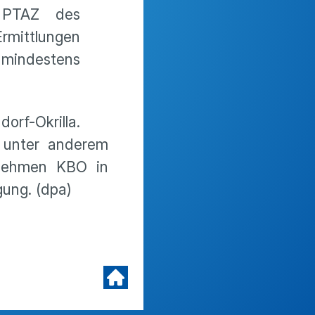
t PTAZ des
rmittlungen
 mindestens
rf-Okrilla.
t unter anderem
rnehmen KBO in
gung. (dpa)