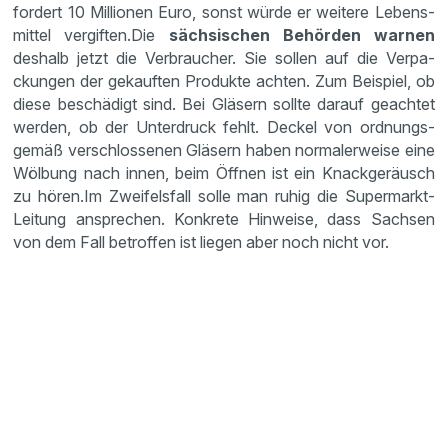
fordert 10 Millionen Euro, sonst würde er weitere Lebens­
mittel vergiften.Die
sächsi­schen Behörden warnen
deshalb jetzt die Verbrau­cher. Sie sollen auf die Verpa­
ckungen der gekauften Produkte achten. Zum Beispiel, ob
diese beschä­digt sind. Bei Gläsern sollte darauf geachtet
werden, ob der Unter­druck fehlt. Deckel von ordnungs­
gemäß verschlos­senen Gläsern haben norma­ler­weise eine
Wölbung nach innen, beim Öffnen ist ein Knack­ge­räusch
zu hören.Im Zweifels­fall solle man ruhig die Super­markt-
Leitung anspre­chen. Konkrete Hinweise, dass Sachsen
von dem Fall betroffen ist liegen aber noch nicht vor.