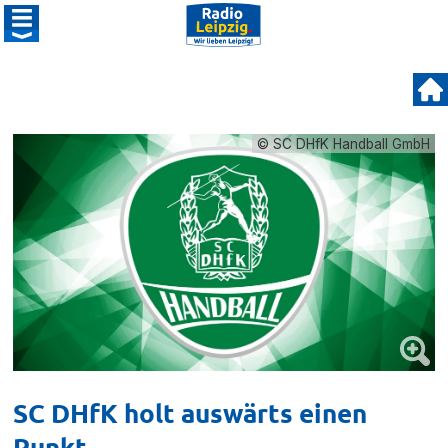
© SC DHfK Handball GmbH
SC DHfK holt auswärts einen
Punkt