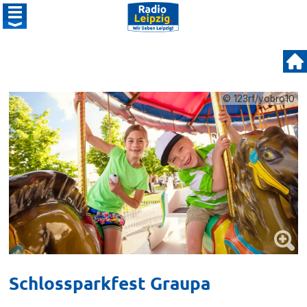
© 123rf/yobro10
Schlossparkfest Graupa