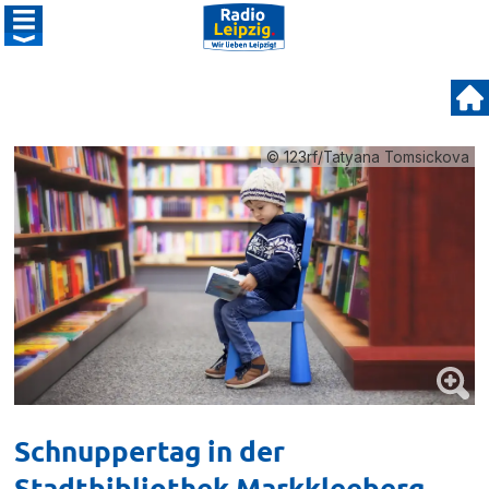
© 123rf/Tatyana Tomsickova
Schnuppertag in der
Stadtbibliothek Markkleeberg