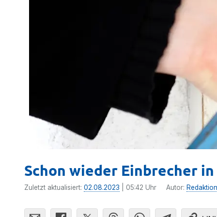
Schon wieder Einbrecher in
Zuletzt aktualisiert:
02.08.2023
| 05:42 Uhr
Autor:
Redaktio