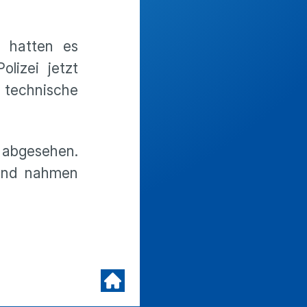
n hatten es
lizei jetzt
n technische
 abgesehen.
 und nahmen