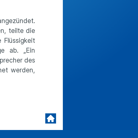
 angezündet.
 teilte die
 Flüssigkeit
e ab. „Ein
Sprecher des
net werden,