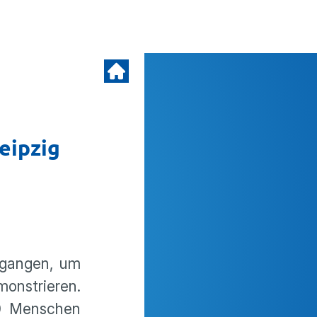
eipzig
egangen, um
monstrieren.
00 Menschen