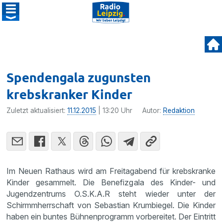
Spendengala zugunsten
krebskranker Kinder
Zuletzt aktualisiert:
11.12.2015
| 13:20 Uhr
Autor:
Redaktion
Im Neuen Rathaus wird am Freitag­abend für krebs­kranke
Kinder gesam­melt. Die Benefiz­gala des Kinder- und
Jugend­zen­trums O.S.K.A.R steht wieder unter der
Schirmm­herr­schaft von Sebas­tian Krumbiegel. Die Kinder
haben ein buntes Bühnen­pro­gramm vorbe­reitet. Der Eintritt