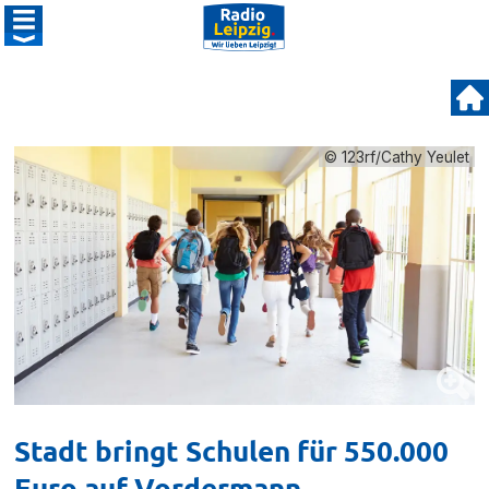
© 123rf/Cathy Yeulet
Stadt bringt Schulen für 550.000
Euro auf Vordermann