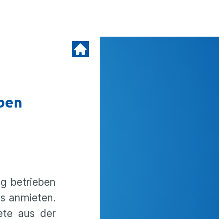
iben
g betrieben
es anmieten.
ete aus der