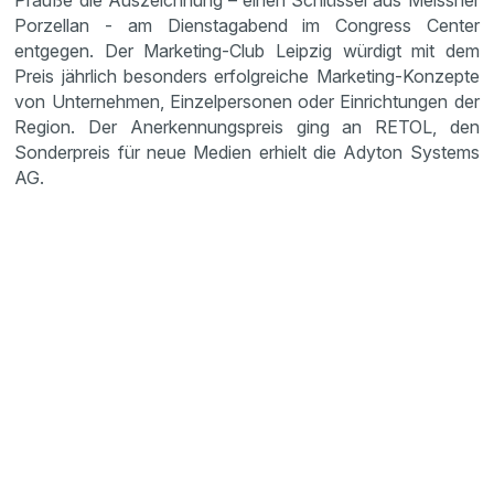
Prauße die Auszeich­nung – einen Schlüssel aus Meissner
Porzellan - am Diens­tag­abend im Congress Center
entgegen. Der Marke­ting-Club Leipzig würdigt mit dem
Preis jährlich beson­ders erfolg­reiche Marke­ting-Konzepte
von Unter­nehmen, Einzel­per­sonen oder Einrich­tungen der
Region. Der Anerken­nungs­preis ging an RETOL, den
Sonder­preis für neue Medien erhielt die Adyton Systems
AG.