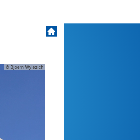
© Bjoern Wylezich