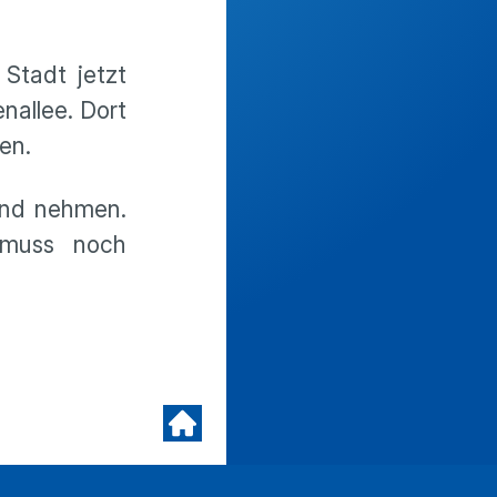
Stadt jetzt
nallee. Dort
en.
and nehmen.
 muss noch