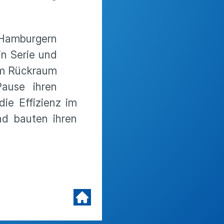
n Hamburgern
in Serie und
dem Rückraum
Pause ihren
die Effizienz im
nd bauten ihren