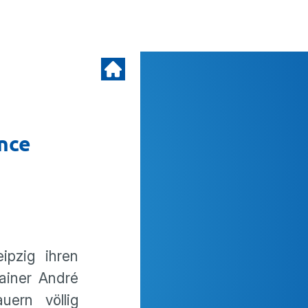
nce
ipzig ihren
ainer André
ern völlig