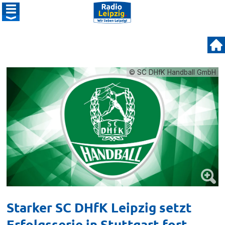
© SC DHfK Handball GmbH
Starker SC DHfK Leipzig setzt
Erfolgsserie in Stuttgart fort