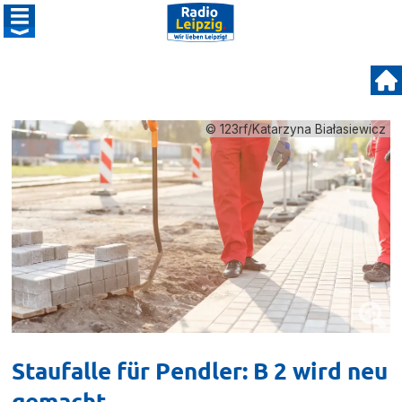
© 123rf/Katarzyna Białasiewicz
Staufalle für Pendler: B 2 wird neu
gemacht