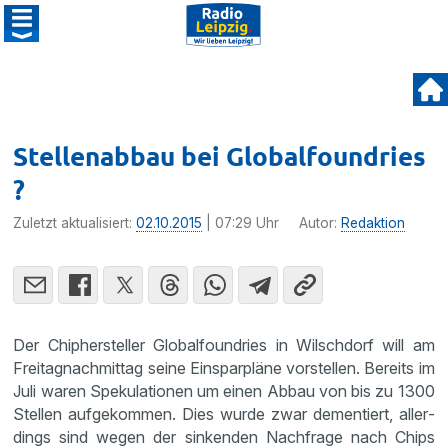
Stellenabbau bei Globalfoundries
?
Zuletzt aktualisiert:
02.10.2015
| 07:29 Uhr
Autor:
Redaktion
Der Chipher­steller Global­foundries in Wilsch­dorf will am
Freitag­nach­mittag seine Einspar­pläne vorstellen. Bereits im
Juli waren Speku­la­tionen um einen Abbau von bis zu 1300
Stellen aufge­kommen. Dies wurde zwar demen­tiert, aller­
dings sind wegen der sinkenden Nachfrage nach Chips