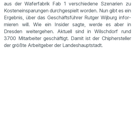
aus der Wafer­fa­brik Fab 1 verschie­dene Szena­rien zu
Kosten­ein­spa­rungen durch­ge­spielt worden. Nun gibt es ein
Ergebnis, über das Geschäfts­führer Rutger Wijburg infor­
mieren will. Wie ein Insider sagte, werde es aber in
Dresden weiter­gehen. Aktuell sind in Wilsch­dorf rund
3700 Mitar­beiter geschäf­tigt. Damit ist der Chipher­steller
der größte Arbeit­geber der Landes­haupt­stadt.