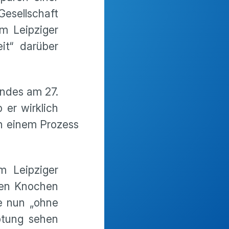
Gesellschaft
m Leipziger
it“ darüber
andes am 27.
 er wirklich
ch einem Prozess
m Leipziger
den Knochen
e nun „ohne
ptung sehen