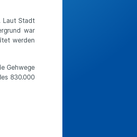
. Laut Stadt
ergrund war
eitet werden
 die Gehwege
lles 830.000