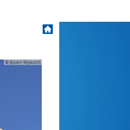
© Bjoern Wylezich