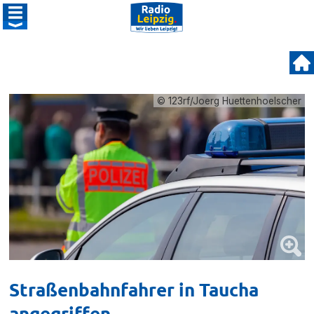
© 123rf/Joerg Huettenhoelscher
Straßenbahnfahrer in Taucha
angegriffen