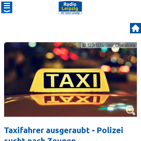
© 123rf/Jaromír Chalabala
Taxifahrer ausgeraubt - Polizei
sucht nach Zeugen