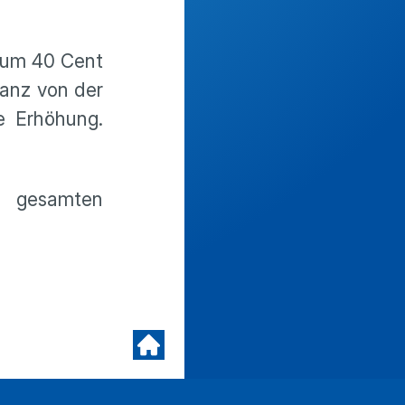
t um 40 Cent
ranz von der
e Erhöhung.
n gesamten