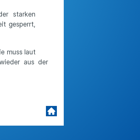
er starken
it gesperrt,
ie muss laut
wieder aus der