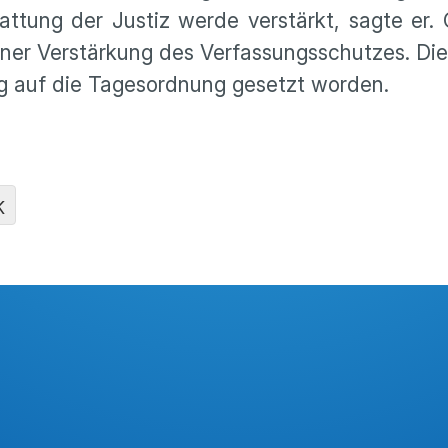
at­tung der Justiz werde verstärkt, sagte er.
ner Verstär­kung des Verfas­sungs­schutzes. Di
tig auf die Tages­ord­nung gesetzt worden.
K