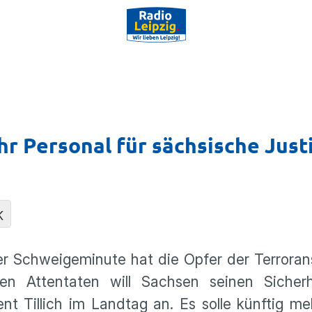
hr Personal für sächsische Just
K
Schwei­ge­mi­nute hat die Opfer der Terror­an
n Atten­taten will Sachsen seinen Sicher­he
dent Tillich im Landtag an. Es solle künftig me