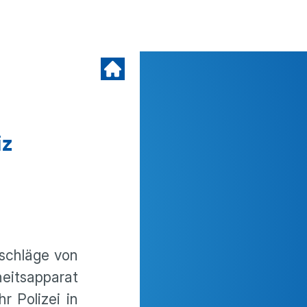
iz
­schläge von
its­ap­parat
hr Polizei in