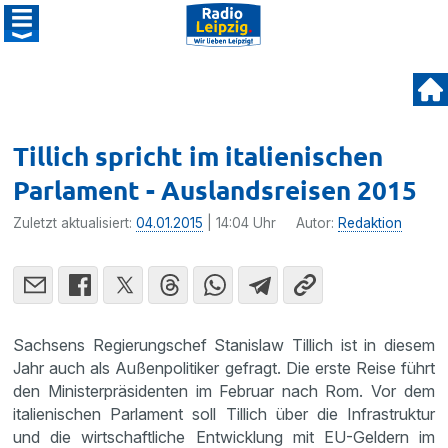
Tillich spricht im italienischen
Parlament - Auslandsreisen 2015
Zuletzt aktualisiert:
04.01.2015
| 14:04 Uhr
Autor:
Redaktion
Sachsens Regie­rungs­chef Stanislaw Tillich ist in diesem
Jahr auch als Außen­po­li­tiker gefragt. Die erste Reise führt
den Minis­ter­prä­si­denten im Februar nach Rom. Vor dem
italie­ni­schen Parla­ment soll Tillich über die Infra­struktur
und die wirtschaft­liche Entwick­lung mit EU-Geldern im