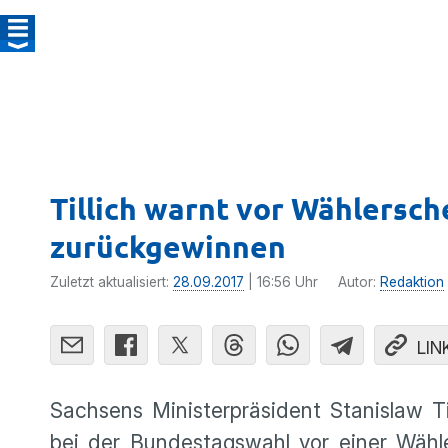
Tillich warnt vor Wählersch
zurückgewinnen
Zuletzt aktualisiert:
28.09.2017
| 16:56 Uhr
Autor:
Redaktion
LIN
Sachsens Minis­ter­prä­si­dent Stanisla
bei der Bundes­tags­wahl vor einer Wähl