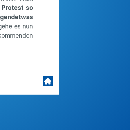
 Protest so
rgend­etwas
 gehe es nun
n kommenden