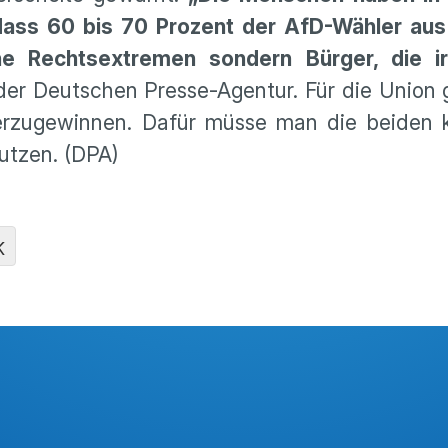
 dass 60 bis 70 Prozent der AfD-Wähler aus
 Rechts­ex­tremen sondern Bürger, die i
 der Deutschen Presse-Agentur. Für die Union
er­zu­ge­winnen. Dafür müsse man die beide
utzen. (DPA)
K