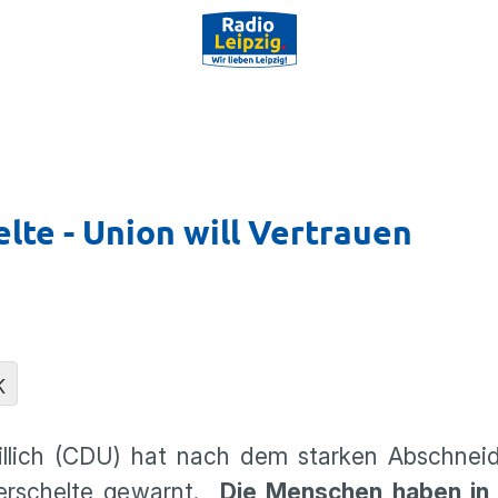
elte - Union will Vertrauen
K
w Tillich (CDU) hat nach dem starken Abschne
er­schelte gewarnt.
„Die Menschen haben in 