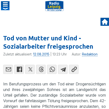
Tod von Mutter und Kind -
Sozialarbeiter freigesprochen
Zuletzt aktualisiert:
12.08.2015
| 13:23 Uhr
Autor:
Redaktion
Im Berufungs­pro­zess um den Tod einer Drogen­süch­tigen
und ihres zweijäh­rigen Sohnes ist am Landge­richt das
Urteil gefallen. Der zustän­dige Sozial­ar­beiter wurde vom
Vorwurf der fahrläs­sigen Tötung freige­spro­chen. Dem 42-
Jährigen seien keine Pflicht­ver­säum­nisse anzulasten, so