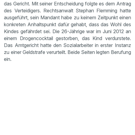
das Gericht. Mit seiner Entschei­dung folgte es dem Antrag
des Vertei­di­gers. Rechts­an­walt Stephan Flemming hatte
ausge­führt, sein Mandant habe zu keinem Zeitpunkt einen
konkreten Anhalts­punkt dafür gehabt, dass das Wohl des
Kindes gefährdet sei. Die 26-Jährige war im Juni 2012 an
einem Drogen­cock­tail gestorben, das Kind verdurs­tete.
Das Amtge­richt hatte den Sozial­ar­beiter in erster Instanz
zu einer Geldstrafe verur­teilt. Beide Seiten legten Berufung
ein.