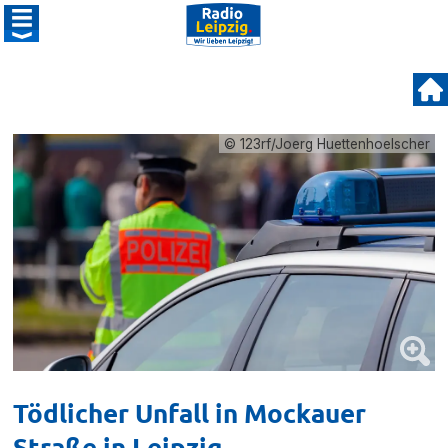
© 123rf/Joerg Huettenhoelscher
Tödlicher Unfall in Mockauer
Straße in Leipzig