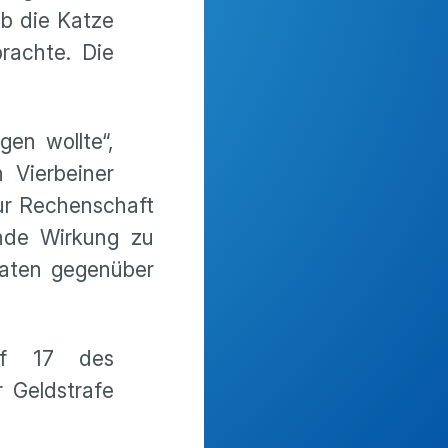
ab die Katze
rachte. Die
gen wollte“,
n Vierbeiner
ur Rechenschaft
ende Wirkung zu
taten gegenüber
raf 17 des
r Geldstrafe