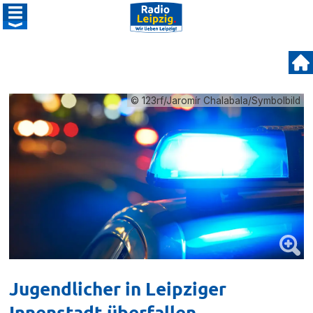
© 123rf/Jaromír Chalabala/Symbolbild
Jugendlicher in Leipziger
Innenstadt überfallen