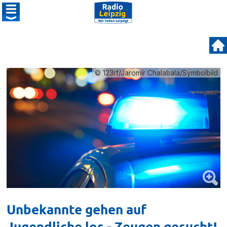
© 123rf/Jaromír Chalabala/Symbolbild
Unbekannte gehen auf
Jugendliche los - Zeugen gesucht!