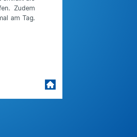
fen. Zudem
mal am Tag.