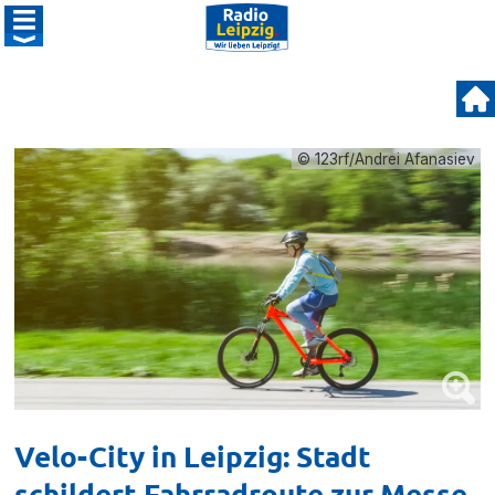
© 123rf/Andrei Afanasiev
Velo-City in Leipzig: Stadt
schildert Fahrradroute zur Messe