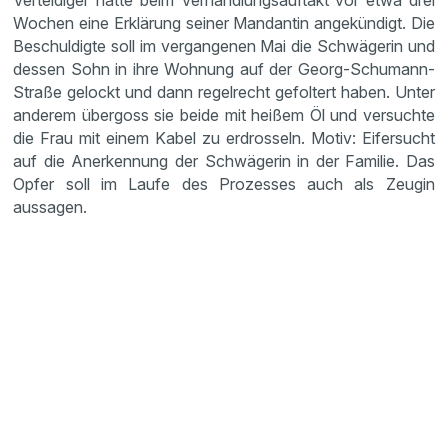
Vertei­diger hatte beim Verhand­lungs­auf­takt vor etwa drei
Wochen eine Erklä­rung seiner Mandantin angekün­digt. Die
Beschul­digte soll im vergan­genen Mai die Schwä­gerin und
dessen Sohn in ihre Wohnung auf der Georg-Schumann-
Straße gelockt und dann regel­recht gefol­tert haben. Unter
anderem übergoss sie beide mit heißem Öl und versuchte
die Frau mit einem Kabel zu erdros­seln. Motiv: Eifer­sucht
auf die Anerken­nung der Schwä­gerin in der Familie. Das
Opfer soll im Laufe des Prozesses auch als Zeugin
aussagen.