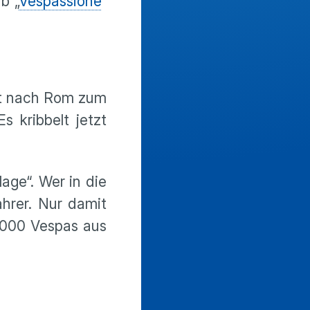
b „
Vespassione
“
hrt nach Rom zum
Es kribbelt jetzt
age“. Wer in die
hrer. Nur damit
6.000 Vespas aus