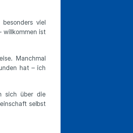
 besonders viel
 willkommen ist
Weise. Manchmal
unden hat – ich
n sich über die
inschaft selbst