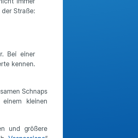
 nicht immer
 der Straße:
. Bei einer
rte kennen.
einsamen Schnaps
 einem kleinen
en und größere