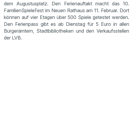
dem Augus­tus­platz. Den Ferien­auf­takt macht das 10.
Famili­en­Spie­le­Fest im Neuen Rathaus am 11. Februar. Dort
können auf vier Etagen über 500 Spiele getestet werden.
Den Ferien­pass gibt es ab Dienstag für 5 Euro in allen
Bürger­äm­tern, Stadt­bi­blio­theken und den Verkaufs­stellen
der LVB.