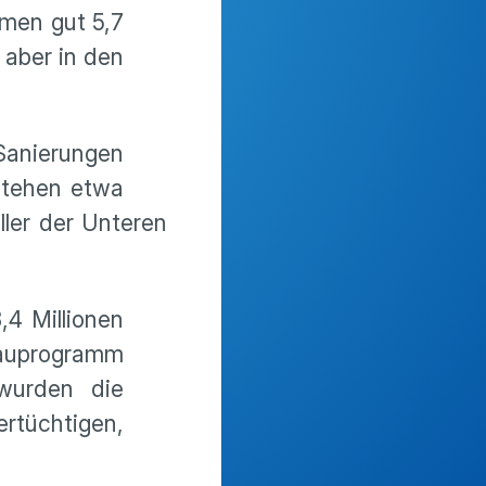
men gut 5,7
 aber in den
Sanierungen
 stehen etwa
ler der Unteren
,4 Millionen
Bauprogramm
 wurden die
rtüchtigen,