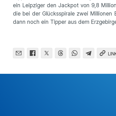
ein Leipziger den Jackpot von 9,8 Millio
die bei der Glücks­spi­rale zwei Millione
dann noch ein Tipper aus dem Erzge­birge 
LIN