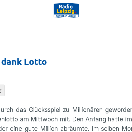
t dank Lotto
K
 durch das Glücks­spiel zu Millio­nären geword
sen­lotto am Mittwoch mit. Den Anfang hatte im
er eine gute Million abräumte. Im selben Mo