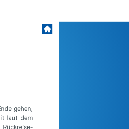
 Ende gehen,
eit laut dem
r Rückrei­se­