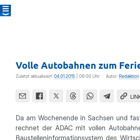
Volle Autobahnen zum Feri
Zuletzt aktualisiert:
04.01.2015
| 06:00 Uhr
Autor:
Redaktion
LIN
Da am Wochen­ende in Sachsen und fast 
rechnet der ADAC mit vollen Autobahnen
Baustel­le­n­in­for­ma­ti­on­system des Wirts