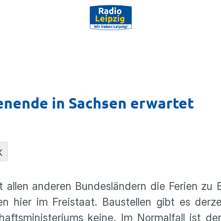
enende in Sachsen erwartet
K
allen anderen Bundes­län­dern die Ferien zu
 hier im Freistaat. Baustellen gibt es derz
chafts­mi­nis­te­riums keine. Im Normal­fall ist de