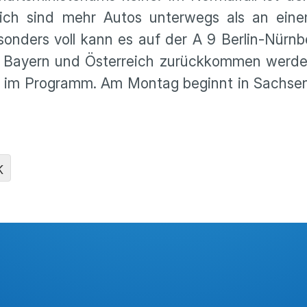
r­lich sind mehr Autos unter­wegs als an ei
on­ders voll kann es auf der A 9 Berlin-Nürn
n Bayern und Öster­reich zurück­kommen werden
ns im Programm. Am Montag beginnt in Sachse
K